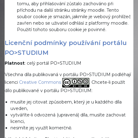
tomu, aby přihlašování zůstalo zachováno při
příchodu na další stránku stránky moodle. Tento
soubor cookie je smazán, jakmile je webový prohlížeč
zavřen nebo se uživatel odhlásí z platformy moodle.
Použití tohoto souboru cookie je povinné.
Licenční podmínky používání portálu
PO>STUDIUM
Platnost
: celý portál PO>STUDIUM
Všechna díla publikovaná v portálu PO>STUDIUM podléhají
licenci
Creative Commons
. Chcete-li použít
dílo publikované v portálu PO>STUDIUM:
musíte jej citovat způsobem, který je u každého díla
uveden,
vytváříte-li odvozená (upravená) díla, musíte zachovat
licenci,
nesmíte jej využít komerčně.