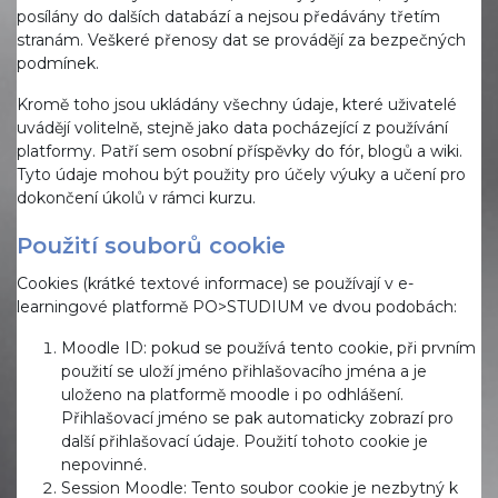
posílány do dalších databází a nejsou předávány třetím
stranám. Veškeré přenosy dat se provádějí za bezpečných
podmínek.
Kromě toho jsou ukládány všechny údaje, které uživatelé
uvádějí volitelně, stejně jako data pocházející z používání
platformy. Patří sem osobní příspěvky do fór, blogů a wiki.
Tyto údaje mohou být použity pro účely výuky a učení pro
dokončení úkolů v rámci kurzu.
Použití souborů cookie
Cookies (krátké textové informace) se používají v e-
learningové platformě PO>STUDIUM ve dvou podobách:
Moodle ID: pokud se používá tento cookie, při prvním
použití se uloží jméno přihlašovacího jména a je
uloženo na platformě moodle i po odhlášení.
Přihlašovací jméno se pak automaticky zobrazí pro
další přihlašovací údaje. Použití tohoto cookie je
nepovinné.
Session Moodle: Tento soubor cookie je nezbytný k