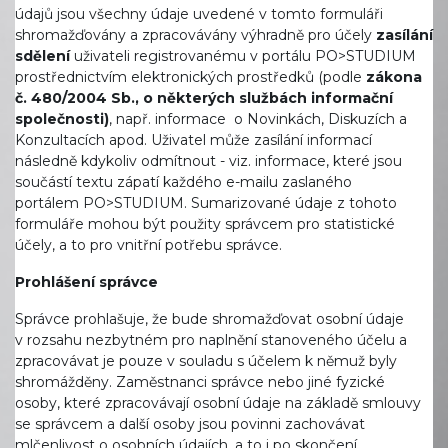
údajů jsou všechny údaje uvedené v tomto formuláři
shromažďovány a zpracovávány výhradně pro účely
zasílání
sdělení
uživateli registrovanému v portálu PO>STUDIUM
prostřednictvím elektronických prostředků (podle
zákona
č. 480/2004 Sb., o některých službách informační
společnosti)
, např. informace o Novinkách, Diskuzích a
Konzultacích apod. Uživatel může zasílání informací
následně kdykoliv odmítnout - viz. informace, které jsou
součástí textu zápatí každého e-mailu zaslaného
portálem PO>STUDIUM. Sumarizované údaje z tohoto
formuláře mohou být použity správcem pro statistické
účely, a to pro vnitřní potřebu správce.
Prohlášení správce
Správce prohlašuje, že bude shromažďovat osobní údaje
v rozsahu nezbytném pro naplnění stanoveného účelu a
zpracovávat je pouze v souladu s účelem k němuž byly
shromážděny. Zaměstnanci správce nebo jiné fyzické
osoby, které zpracovávají osobní údaje na základě smlouvy
se správcem a další osoby jsou povinni zachovávat
mlčenlivost o osobních údajích, a to i po skončení