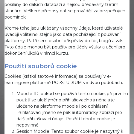
posílány do dalších databází a nejsou předávány třetím
stranám. Veškeré přenosy dat se provádějí za bezpečných
podmínek.
Kromě toho jsou ukládány všechny údaje, které uživatelé
uvádějí volitelně, stejně jako data pocházející z používání
platformy. Patří sem osobní příspěvky do fór, blogů a wiki.
Tyto údaje mohou být použity pro účely výuky a učení pro
dokončení úkolů v rámci kurzu.
Použití souborů cookie
Cookies (krátké textové informace) se používají v e-
learningové platformě PO>STUDIUM ve dvou podobách:
Moodle ID: pokud se používá tento cookie, při prvním
použití se uloží jméno přihlašovacího jména a je
uloženo na platformě moodle i po odhlášení.
Přihlašovací jméno se pak automaticky zobrazí pro
další přihlašovací údaje. Použití tohoto cookie je
nepovinné.
Session Moodle: Tento soubor cookie je nezbytný k