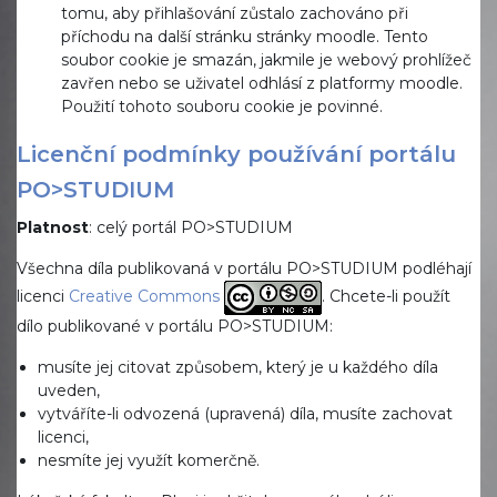
tomu, aby přihlašování zůstalo zachováno při
příchodu na další stránku stránky moodle. Tento
soubor cookie je smazán, jakmile je webový prohlížeč
zavřen nebo se uživatel odhlásí z platformy moodle.
Použití tohoto souboru cookie je povinné.
Licenční podmínky používání portálu
PO>STUDIUM
Platnost
: celý portál PO>STUDIUM
Všechna díla publikovaná v portálu PO>STUDIUM podléhají
licenci
Creative Commons
. Chcete-li použít
dílo publikované v portálu PO>STUDIUM:
musíte jej citovat způsobem, který je u každého díla
uveden,
vytváříte-li odvozená (upravená) díla, musíte zachovat
licenci,
nesmíte jej využít komerčně.