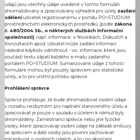
údajů jsou všechny údaje uvedené v tomto formuláři
shromažďovány a zpracovávány výhradně pro účely
zasílání
sdělení
uživateli registrovanému v portálu PO>STUDIUM
prostřednictvím elektronických prostředků (podle
zákona
č. 480/2004 Sb., o některých službách informační
společnosti)
, např. informace o Novinkách, Diskuzích a
Konzultacích apod. Uživatel může zasílání informací
následně kdykoliv odmítnout - viz. informace, které jsou
součástí textu zápatí každého e-mailu zaslaného
portálem PO>STUDIUM. Sumarizované údaje z tohoto
formuláře mohou být použity správcem pro statistické
účely, a to pro vnitřní potřebu správce.
Prohlášení správce
Správce prohlašuje, že bude shromažďovat osobní údaje
v rozsahu nezbytném pro naplnění stanoveného účelu a
zpracovávat je pouze v souladu s účelem k němuž byly
shromážděny. Zaměstnanci správce nebo jiné fyzické
osoby, které zpracovávají osobní údaje na základě smlouvy
se správcem a další osoby jsou povinni zachovávat
mlčenlivost o osobních údajích, a to i po skončení