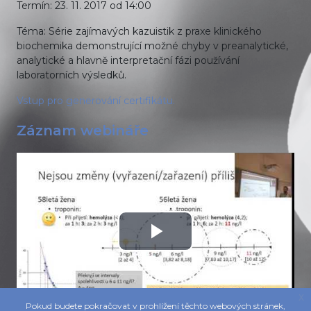
Termín:
23. 11. 2017 od 14:00
Téma:
Série zajímavých kazuistik z praxe klinického
biochemika demonstrující možné chyby v preanalytické,
analytické a hlavně interpretační fázi používání
laboratorních výsledků.
Vstup pro generování certifikátu.
Záznam webináře
Přehrát
video
x
Pokud budete pokračovat v prohlížení těchto webových stránek,