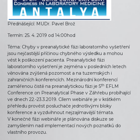
Přednášející: MUDr. Pavel Brož
Termín:
25. 4. 2019 od 14:00hod
Téma:
Chyby v preanalytické fázi laboratorního vyšetření
jsou nejčastější příčinou chybného výsledku a mohou
vést k poškození pacienta. Preanalytické fázi
laboratorního vyšetření je zejména v posledních letech
věnována zvýšená pozornost a na tuzemských i
zahraničních konferencích. Mezinárodní konferencí
th
zaměřenou čistě na preanalytickou fázi je 5
EFLM
Conference on Preanalytical Phase v Záhřebu probíhající
ve dnech 22.-23.3.2019. Cílem webináře je v krátkém
přehledu provést posluchače jednotlivými bloky
konference a vyzdvihnout nejzajímavější témata.
V konečné fázi webináře je plánována diskuze se
zamyšlením nad implementací nových poznatků do
vlastního provozu.