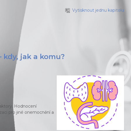
Vytisknout jednu kapitolu
– kdy, jak a komu?
 faktory. Hodnocení
izaci pro jiné onemocnění a