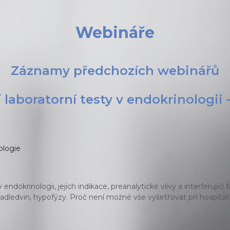
Webináře
Záznamy předchozích webinářů
í laboratorní testy v endokrinologii 
ologie
dokrinologii, jejich indikace, preanalytické vlivy a interferující
nadledvin, hypofýzy. Proč není možné vše vyšetřovat při hospital