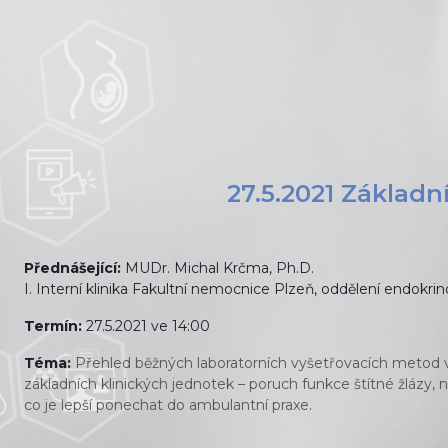
Přejít k hlavnímu obsahu
27.5.2021 Základn
Přednášející:
MUDr. Michal Krčma, Ph.D.
I. Interní klinika Fakultní nemocnice Plzeň
, oddělení endokrin
Termín:
27.5.2021 ve 14:00
Téma:
Přehled běžných laboratorních vyšetřovacích metod v en
základních klinických jednotek – poruch funkce štítné žlázy, 
co je lepší ponechat do ambulantní praxe.