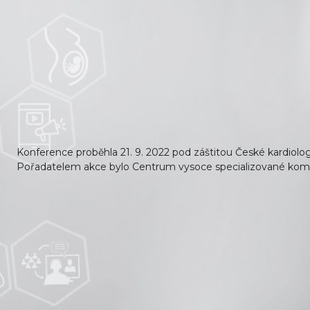
Přejít k hlavnímu obsahu
Konference proběhla 21. 9. 2022 pod záštitou České kardiolog
Pořadatelem akce bylo Centrum vysoce specializované kompl