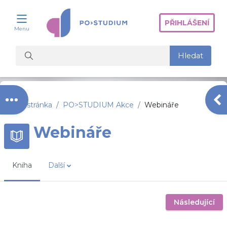
Přejít k hlavnímu obsahu
PŘIHLÁŠENÍ
Menu
Vyhledat kurzy
Hledat
Otevřít indexu kurzu
Ot
Titulní stránka
PO>STUDIUM Akce
Webináře
Webináře
Kniha
Další
Následující