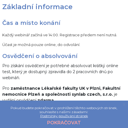
Základní informace
Čas a místo konání
Každý webinář začíná ve 14:00. Registrace předem není nutná.
Účast je možná pouze online, do odvolání.
Osvědčení o absolvování
Pro získání osvědčení je potřebné absolvovat krátký online
test, který je dostupný zpravidla do 2 pracovních dnů po
webináři.
Pro
zaměstnance Lékařské fakulty UK v Plzni, Fakultní
nemocnice Plzeň a společnosti synlab czech, s.r.o.
je
vydání osvědčení
zdarma
.
x
Vydání osvědčení o absolvování pro ostatní uživatele je
Pokud budete pokračovat v prohlížení těchto webových stránek,
zpoplatněno částkou 200,- Kč. Informace o platbách a
souhlasíte s našimi zásadami:
Podmínky používání stránek
poplatcích naleznete zde.
POKRAČOVAT