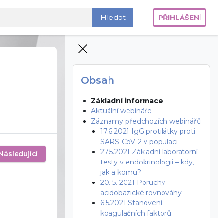
Hledat
PŘIHLÁŠENÍ
kurzy
Přeskočit: Obsah
Obsah
Základní informace
Aktuální webináře
Záznamy předchozích webinářů
17.6.2021 IgG protilátky proti
SARS-CoV-2 v populaci
27.5.2021 Základní laboratorní
Následující
testy v endokrinologii – kdy,
jak a komu?
20. 5. 2021 Poruchy
acidobazické rovnováhy
6.5.2021 Stanovení
koagulačních faktorů