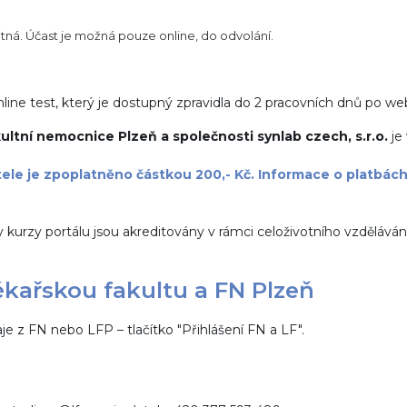
tná. Účast je možná pouze online, do odvolání.
line test, který je dostupný zpravidla do 2 pracovních dnů po we
ultní nemocnice Plzeň a společnosti synlab czech, s.r.o.
je
tele je zpoplatněno částkou 200,- Kč. Informace o platbách
 kurzy portálu jsou akreditovány
v rámci celoživotního vzdělávání
ékařskou fakultu a FN Plzeň
je z FN nebo LFP – tlačítko "Přihlášení FN a LF".