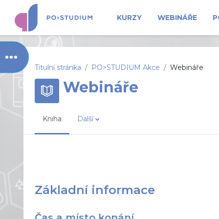
Přejít k hlavnímu obsahu
KURZY
WEBINÁŘE
P
Otevřít indexu kurzu
Titulní stránka
PO>STUDIUM Akce
Webináře
Webináře
Kniha
Další
Základní informace
Čas a místo konání