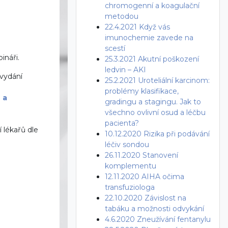
chromogenní a koagulační
metodou
22.4.2021 Když vás
imunochemie zavede na
scestí
bináři.
25.3.2021 Akutní poškození
ledvin – AKI
 vydání
25.2.2021 Uroteliální karcinom:
problémy klasifikace,
 a
gradingu a stagingu. Jak to
všechno ovlivní osud a léčbu
pacienta?
 lékařů dle
10.12.2020 Rizika při podávání
léčiv sondou
26.11.2020 Stanovení
komplementu
12.11.2020 AIHA očima
transfuziologa
22.10.2020 Závislost na
tabáku a možnosti odvykání
4.6.2020 Zneužívání fentanylu