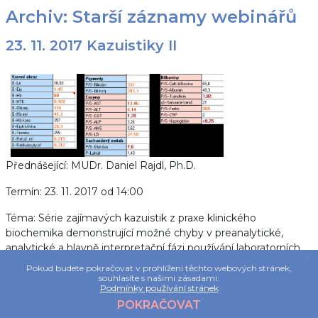
Archiv: Starší záznamy webinářů
23. 11. 2017 Kazuistiky II
Přednášející: MUDr. Daniel Rajdl, Ph.D.
Termín:
23. 11. 2017 od 14:00
Téma:
Série zajímavých kazuistik z praxe klinického
biochemika demonstrující možné chyby v preanalytické,
analytické a hlavně interpretační fázi používání laboratorních
x
výsledků.
Pokud budete pokračovat v prohlížení těchto webových stránek,
souhlasíte s našimi zásadami:
Podmínky používání stránek
Vstup pro generování certifikátu.
POKRAČOVAT