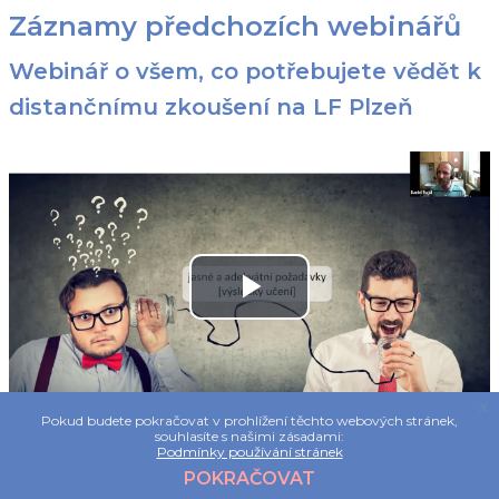
Záznamy předchozích webinářů
Webinář o všem, co potřebujete vědět k
distančnímu zkoušení na LF Plzeň
Přehrát
video
x
Pokud budete pokračovat v prohlížení těchto webových stránek,
souhlasíte s našimi zásadami:
Podmínky používání stránek
POKRAČOVAT
Předchozí
Následující