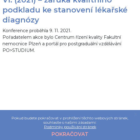
podkladu ke stanovení lékařské
diagnózy
Konference proběhla
9. 11. 2021.
Pořadatelem akce bylo Centrum řízení kvality Fakultní
nemocnice Plzeň a portál pro postgraduální vzdělávání
PO>STUDIUM.
x
Pokud budete pokračovat v prohlížení těchto webových stránek,
souhlasíte s našimi zásadami:
Podmínky používání stránek
POKRAČOVAT