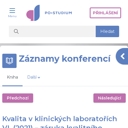
Přejít k hlavnímu obsahu
PŘIHLÁŠENÍ
Menu
Vyhledat kurzy
Hledat
Ot
Záznamy konferencí
Kniha
Další
Předchozí
Následující
Kvalita v klinických laboratořích
VI. (2021) – záruka kvalitního