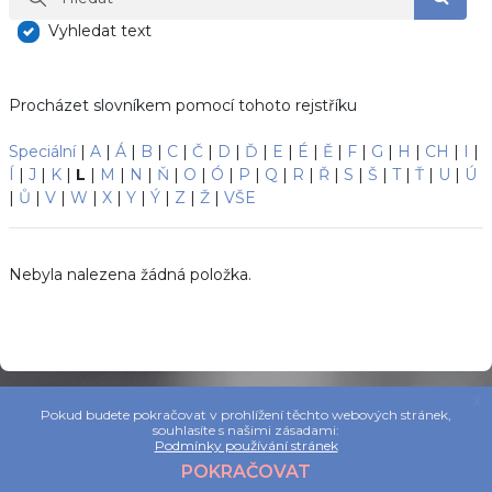
Hleda
Vyhledat text
Procházet slovníkem pomocí tohoto rejstříku
Speciální
|
A
|
Á
|
B
|
C
|
Č
|
D
|
Ď
|
E
|
É
|
Ě
|
F
|
G
|
H
|
CH
|
I
|
Í
|
J
|
K
|
L
|
M
|
N
|
Ň
|
O
|
Ó
|
P
|
Q
|
R
|
Ř
|
S
|
Š
|
T
|
Ť
|
U
|
Ú
|
Ů
|
V
|
W
|
X
|
Y
|
Ý
|
Z
|
Ž
|
VŠE
Nebyla nalezena žádná položka.
x
Pokud budete pokračovat v prohlížení těchto webových stránek,
souhlasíte s našimi zásadami:
Podmínky používání stránek
POKRAČOVAT
Užitečné
Kontakt
Navštivte