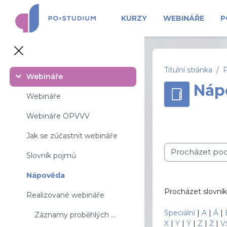
Přejít k hlavnímu obsahu
KURZY
WEBINÁŘE
P
Titulní stránka
Webináře
Sbalit
Náp
Webináře
Webináře OPVVV
Jak se zúčastnit webináře
Procházet slovníkem pomocí tohoto rejs
Slovník pojmů
Nápověda
Procházet slovní
Realizované webináře
Speciální
|
A
|
Á
|
Záznamy proběhlých webinářů
X
|
Y
|
Ý
|
Z
|
Ž
|
V