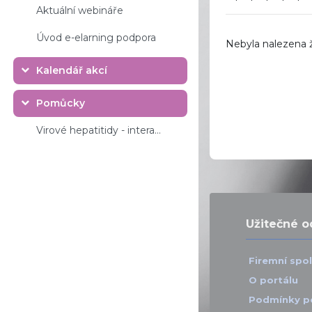
Aktuální webináře
Úvod e-elarning podpora
Nebyla nalezena 
Kalendář akcí
Sbalit
Pomůcky
Sbalit
Virové hepatitidy - interaktivní pravítko
Užitečné 
Firemní spo
O portálu
Podmínky p