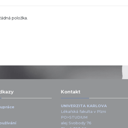
žádná položka.
odkazy
Kontakt
UNIVERZITA KARLOVA
lupráce
Lékařská fakulta v Plzni
PO>STUDIUM
oužívání
alej Svobody 76