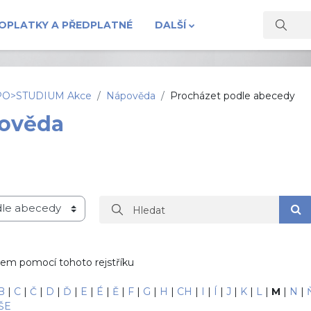
OPLATKY A PŘEDPLATNÉ
DALŠÍ
Vyhledat 
PO>STUDIUM Akce
Nápověda
Procházet podle abecedy
ověda
tříku
Hledat
Hl
kem pomocí tohoto rejstříku
B
|
C
|
Č
|
D
|
Ď
|
E
|
É
|
Ě
|
F
|
G
|
H
|
CH
|
I
|
Í
|
J
|
K
|
L
|
M
|
N
|
ŠE