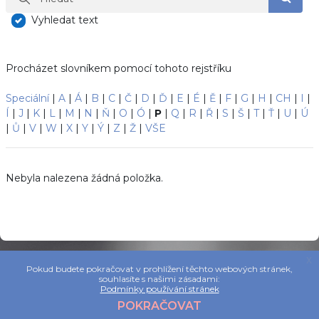
Hleda
Vyhledat text
Procházet slovníkem pomocí tohoto rejstříku
Speciální
|
A
|
Á
|
B
|
C
|
Č
|
D
|
Ď
|
E
|
É
|
Ě
|
F
|
G
|
H
|
CH
|
I
|
Í
|
J
|
K
|
L
|
M
|
N
|
Ň
|
O
|
Ó
|
P
|
Q
|
R
|
Ř
|
S
|
Š
|
T
|
Ť
|
U
|
Ú
|
Ů
|
V
|
W
|
X
|
Y
|
Ý
|
Z
|
Ž
|
VŠE
Nebyla nalezena žádná položka.
x
Pokud budete pokračovat v prohlížení těchto webových stránek,
souhlasíte s našimi zásadami:
Podmínky používání stránek
POKRAČOVAT
Užitečné
Kontakt
Navštivte