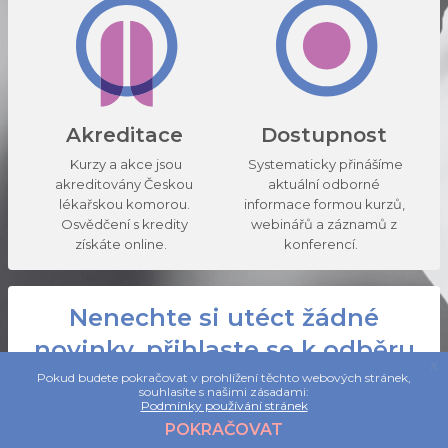
Akreditace
Dostupnost
Kurzy a akce jsou
Systematicky přinášíme
akreditovány Českou
aktuální odborné
lékařskou komorou.
informace formou kurzů,
Osvědčení s kredity
webinářů a záznamů z
p
získáte online.
konferencí.
Nenechte si utéct žádné
novinky, přihlaste se k odběru
x
newsletteru:
Pokud budete pokračovat v prohlížení těchto webových stránek,
souhlasíte s našimi zásadami:
Podmínky používání stránek
POKRAČOVAT
Přihlásit