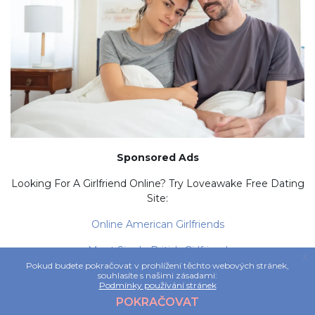
Sponsored Ads
Looking For A Girlfriend Online? Try Loveawake Free Dating
Site:
Online American Girlfriends
Meet Single British Girlfriend
x
Pokud budete pokračovat v prohlížení těchto webových stránek,
Czech Girlfriend
souhlasíte s našimi zásadami:
Podmínky používání stránek
POKRAČOVAT
Dating Australian Girlfriends