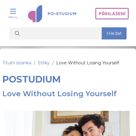
Přejít k hlavnímu obsahu
PŘIHLÁŠENÍ
Menu
Vyhledat kurzy
Hledat
Titulní stránka
Štítky
Love Without Losing Yourself
POSTUDIUM
Love Without Losing Yourself