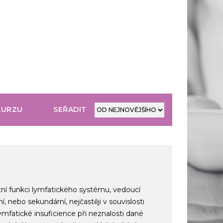
KURZU
SEŘADIT
ní funkci lymfatického systému, vedoucí
, nebo sekundární, nejčastěji v souvislosti
ymfatické insuficience při neznalosti dané