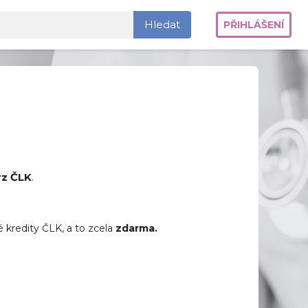
Hledat
PŘIHLÁŠENÍ
 kurzy
rz ČLK
.
é kredity ČLK
, a to zcela
zdarma.