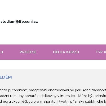
studium@lfp.cuni.cz
ZU
PROFESE
DÉLKA KURZU
TYP 
FEDÉM
ém je chronické progresivní onemocnění při porušené transport
dění tekutiny bohaté na bílkoviny v intersticiu. Může být primární
hirurgickou léčbou pro malignitu. Prvotní příznaky subklinické l