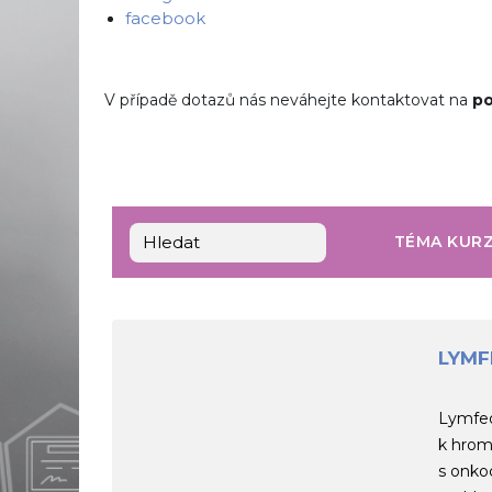
facebook
V případě dotazů nás neváhejte kontaktovat na
po
Přeskočit: Vyhledat
TÉMA KUR
LYM
Lymfed
k hroma
s onkoc