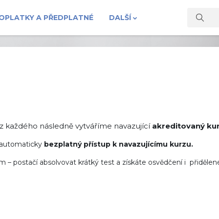
OPLATKY A PŘEDPLATNÉ
DALŠÍ
Vyhledat
z každého následně vytváříme navazující
akreditovaný ku
automaticky
bezplatný
přístup k navazujícímu kurzu
.
 – postačí absolvovat krátký test a získáte
osvědčení i přidělen