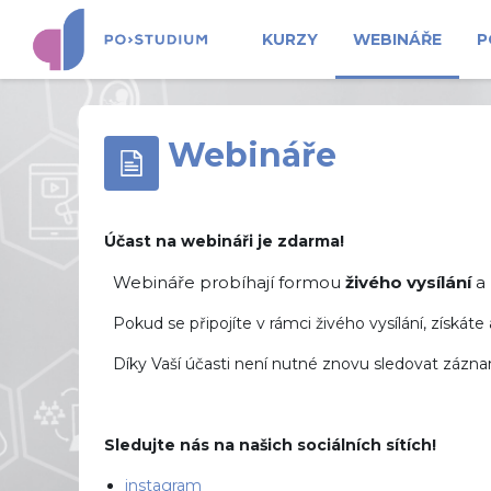
Přejít k hlavnímu obsahu
KURZY
WEBINÁŘE
P
Webináře
Účast na webináři je zdarma!
Webináře probíhají
formou
živého vysílání
a 
Pokud se připojíte v rámci živého vysílání, získáte
Díky Vaší účasti není nutné znovu sledovat záznam
Sledujte nás na našich sociálních sítích!
instagram